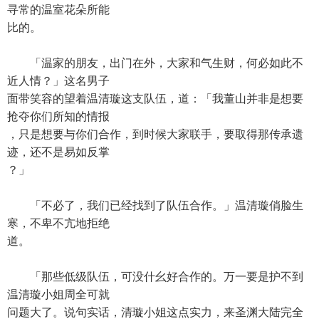
寻常的温室花朵所能
比的。
「温家的朋友，出门在外，大家和气生财，何必如此不
近人情？」这名男子
面带笑容的望着温清璇这支队伍，道：「我董山并非是想要
抢夺你们所知的情报
，只是想要与你们合作，到时候大家联手，要取得那传承遗
迹，还不是易如反掌
？」
「不必了，我们已经找到了队伍合作。」温清璇俏脸生
寒，不卑不亢地拒绝
道。
「那些低级队伍，可没什幺好合作的。万一要是护不到
温清璇小姐周全可就
问题大了。说句实话，清璇小姐这点实力，来圣渊大陆完全