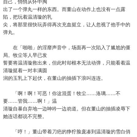
自己，悄悄从怀中掏
出了一个弹丸一样的东西。而董山在动作上也没有一点露
陷，把玩着温清璇的乳
尖，将那里很快玩弄得再次充血挺立，让人忽视了他手中的
弹丸。
在「啪啪」的淫靡声音中，场面再一次陷入了尴尬的僵
局。牧尘等人早已发
誓要将温清璇救出来，但此时却根本无法动弹，只能看着温
清璇挺着一对丰满圆
润的玉乳上下起伏，在董山的抽插下浪叫连连。
「啊！啊！可恶！你这混蛋！牧尘……洛璃……不
要……管我……啊！」温
清璇自暴自弃地一边呻吟一边劝道。但在董山的抽插凌辱下
她连话都说不完整。
「哼！」董山带着刀疤的狰狞脸庞凑到温清璇的雪白俏