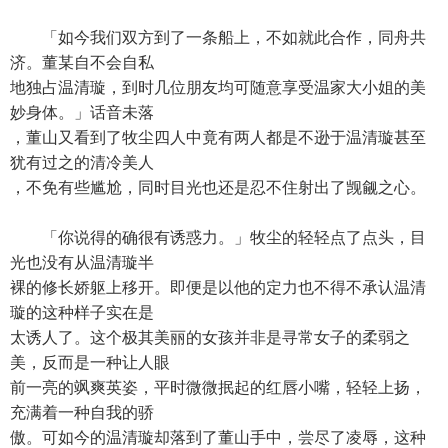
「如今我们双方到了一条船上，不如就此合作，同舟共
济。董某自不会自私
地独占温清璇，到时几位朋友均可随意享受温家大小姐的美
妙身体。」话音未落
，董山又看到了牧尘四人中竟有两人都是不逊于温清璇甚至
犹有过之的清冷美人
，不免有些尴尬，同时目光也还是忍不住射出了觊觎之心。
「你说得的确很有诱惑力。」牧尘的轻轻点了点头，目
光也没有从温清璇半
裸的修长娇躯上移开。即便是以他的定力也不得不承认温清
璇的这种样子实在是
太诱人了。这个极其美丽的女孩并非是寻常女子的柔弱之
美，反而是一种让人眼
前一亮的飒爽英姿，平时微微抿起的红唇小嘴，轻轻上扬，
充满着一种自我的骄
傲。可如今的温清璇却落到了董山手中，尝尽了凌辱，这种