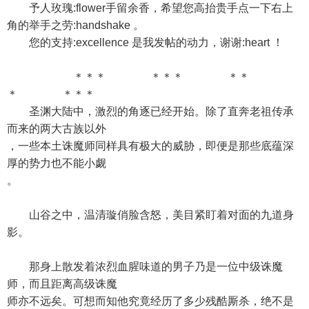
予人玫瑰:flower手留余香，希望您高抬贵手点一下右上
角的举手之劳:handshake 。
您的支持:excellence 是我发帖的动力，谢谢:heart ！
＊＊＊ ＊＊＊ ＊＊
＊ ＊＊＊
圣渊大陆中，激烈的角逐已经开始。除了直奔老祖传承
而来的两大古族以外
，一些本土诛魔师同样具有极大的威胁，即便是那些底蕴深
厚的势力也不能小觑
。
山谷之中，温清璇俏脸含怒，美目紧盯着对面的九道身
影。
那身上散发着浓烈血腥味道的男子乃是一位中级诛魔
师，而且距离高级诛魔
师亦不远矣。可想而知他究竟经历了多少残酷厮杀，绝不是