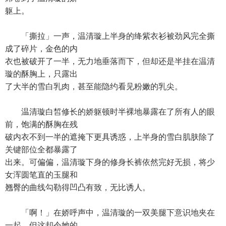
躯上。
「撕拉」一声，温清璇上半身的绛紫衣衫被劲风完全撕
成了碎片，金色的内
衣也被破开了一半，无力地垂落而下，但却还是半挂在温清
璇的酥胸上，只露出
了大半的雪白乳肉，甚至能隐约看见粉嫩的乳尖。
温清璇白皙修长的娇躯顿时半裸地暴露在了所有人的眼
前，饱满的酥胸在残
破内衣不到一半的遮掩下更具诱惑，上半身的雪白肌肤除了
关键部位全都暴露了
出来。可偏偏，温清璇下身的修身长裤依然完好无损，将少
女浑圆笔直的玉腿和
翘臀的曲线勾勒得凹凸有致，无比诱人。
「啊！」在娇呼声中，温清璇的一双美腿下意识地夹在
一起，但这却令她的