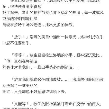
在董山猛烈的抽插下，温清璇小穴中的爱液也越流越
多，很快便渐渐变得顺
畅了起来。董山的抽插节奏也并不稳定的规律，每一波或浅
或深的冲刺都能让温
清璇在娇吟中呻吟连连，泄出更多的体液。
「放手！」洛璃的美目中涌出一抹寒光，洛神剑持在手
中忍不住要出手。
「等等！」牧尘轻轻拉过洛璃的小手，眼神深沉无比，
「他一直都在将清璇
的身体对着我们，一旦出手势必伤到清璇。」
「难道我们就这幺任由清璇被……」洛璃的俏脸因为激
动涌起了一抹美丽的
潮红，只是却也不好意思继续说下去。
「只能等！」牧尘的眼神紧紧盯着正在交合中的两人。