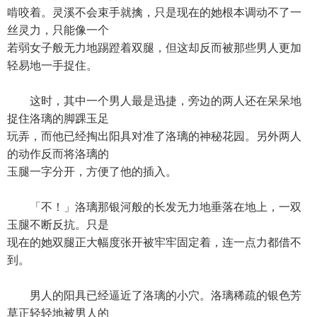
啃咬着。灵溪不会束手就擒，只是现在的她根本调动不了一
丝灵力，只能像一个
若弱女子般无力地踢蹬着双腿，但这却反而被那些男人更加
轻易地一手捉住。
这时，其中一个男人最是迅捷，旁边的两人还在呆呆地
捉住洛璃的脚踝玉足
玩弄，而他已经掏出阳具对准了洛璃的神秘花园。另外两人
的动作反而将洛璃的
玉腿一字分开，方便了他的插入。
「不！」洛璃那银河般的长发无力地垂落在地上，一双
玉腿不断反抗。只是
现在的她双腿正大幅度张开被牢牢固定着，连一点力都借不
到。
男人的阳具已经逼近了洛璃的小穴。洛璃稀疏的银色芳
草正轻轻地被男人的