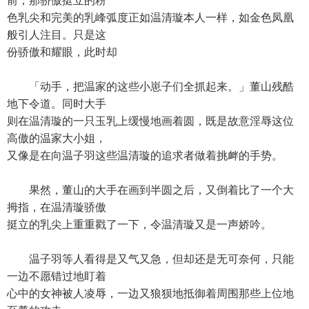
前，那骄傲挺立的粉
色乳尖和完美的乳峰弧度正如温清璇本人一样，如金色凤凰
般引人注目。只是这
份骄傲和耀眼，此时却
「动手，把温家的这些小崽子们全抓起来。」董山残酷
地下令道。同时大手
则在温清璇的一只玉乳上缓慢地画着圆，既是故意淫辱这位
高傲的温家大小姐，
又像是在向温子羽这些温清璇的追求者做着挑衅的手势。
果然，董山的大手在画到半圆之后，又倒着比了一个大
拇指，在温清璇骄傲
挺立的乳尖上重重戳了一下，令温清璇又是一声娇吟。
温子羽等人看得是又气又急，但却还是无可奈何，只能
一边不愿错过地盯着
心中的女神被人凌辱，一边又狼狈地抵御着周围那些上位地