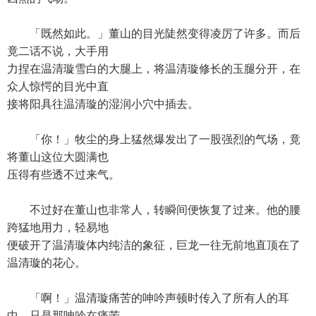
「既然如此。」董山的目光陡然变得凌厉了许多。而后
竟二话不说，大手用
力捏在温清璇雪白的大腿上，将温清璇修长的玉腿分开，在
众人惊愕的目光中直
接将阳具往温清璇的湿润小穴中插去。
「你！」牧尘的身上猛然爆发出了一股强烈的气场，竟
将董山这位大圆满也
压得有些透不过来气。
不过好在董山也非常人，转瞬间便恢复了过来。他的腰
跨猛地用力，轻易地
便破开了温清璇体内纯洁的象征，巨龙一往无前地直顶在了
温清璇的花心。
「啊！」温清璇痛苦的呻吟声顿时传入了所有人的耳
中。只是那呻吟在痛苦