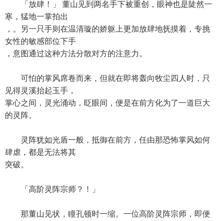
「放肆！」 董山见到两名手下被重创，眼神也是陡然一
寒，猛地一掌拍出
，。另一只手则在温清璇的娇躯上更加放肆地抚摸着，专挑
女性的敏感部位下手
，意图通过这种方法分散对方的注意力。
可怕的掌风席卷而来，但就在即将轰向牧尘四人时，只
见得灵溪抬起玉手，
掌心之间，灵光涌动，眨眼间，便是在前方化为了一道巨大
的灵阵。
灵阵犹如光盾一般，抵御在前方，任由那恐怖掌风如何
肆虐，都是无法将其
突破。
「高阶灵阵宗师？！」
那董山见状，瞳孔顿时一缩。一位高阶灵阵宗师，即便