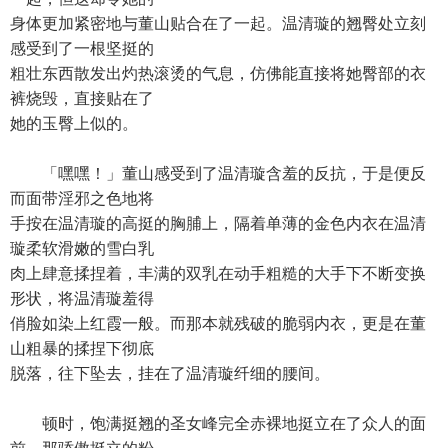
身体更加紧密地与董山贴合在了一起。温清璇的翘臀处立刻
感受到了一根坚挺的
粗壮东西散发出灼热滚烫的气息，仿佛能直接将她臀部的衣
裤烧毁，直接贴在了
她的玉臀上似的。
「嘿嘿！」董山感受到了温清璇含羞的反抗，于是便反
而面带淫邪之色地将
手按在温清璇的高挺的胸脯上，隔着单薄的金色内衣在温清
璇柔软滑嫩的雪白乳
肉上肆意揉捏着，丰满的双乳在动手粗糙的大手下不断变换
形状，将温清璇羞得
俏脸如染上红霞一般。而那本就残破的脆弱内衣，更是在董
山粗暴的揉捏下彻底
脱落，往下坠去，挂在了温清璇纤细的腰间。
顿时，饱满挺翘的圣女峰完全赤裸地挺立在了众人的面