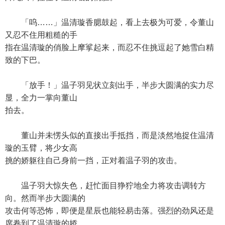
「呜……」温清璇香腮鼓起，看上去极为可爱，令董山
又忍不住用粗糙的手
指在温清璇的俏脸上摩挲起来，而忍不住挑逗起了她雪白精
致的下巴。
「放手！」温子羽见状立刻出手，半步大圆满的实力尽
显，全力一掌向董山
拍去。
董山并未愣头似的直接出手抵挡，而是淡然地捉住温清
璇的玉臂，将少女高
挑的娇躯往自己身前一挡，正对着温子羽的攻击。
温子羽大惊失色，赶忙面目狰狞地全力将攻击调转方
向。然而半步大圆满的
攻击何等恐怖，即便是星辰也能轻易击落。强烈的劲风还是
席卷到了温清璇的娇