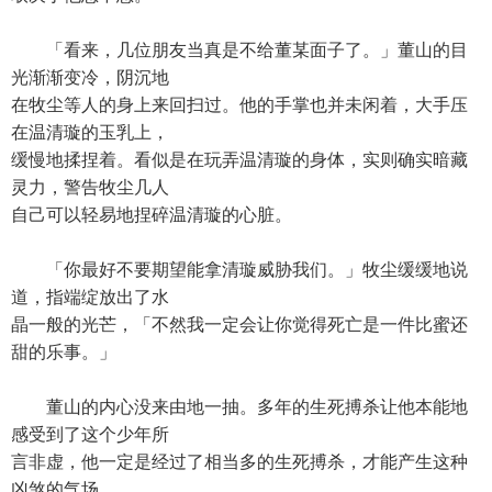
「看来，几位朋友当真是不给董某面子了。」董山的目
光渐渐变冷，阴沉地
在牧尘等人的身上来回扫过。他的手掌也并未闲着，大手压
在温清璇的玉乳上，
缓慢地揉捏着。看似是在玩弄温清璇的身体，实则确实暗藏
灵力，警告牧尘几人
自己可以轻易地捏碎温清璇的心脏。
「你最好不要期望能拿清璇威胁我们。」牧尘缓缓地说
道，指端绽放出了水
晶一般的光芒，「不然我一定会让你觉得死亡是一件比蜜还
甜的乐事。」
董山的内心没来由地一抽。多年的生死搏杀让他本能地
感受到了这个少年所
言非虚，他一定是经过了相当多的生死搏杀，才能产生这种
凶煞的气场。