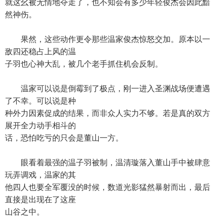
就这幺被无情地夺走了，也不知会有多少年轻俊杰会因此黯
然神伤。
果然，这些动作更令那些温家俊杰惊怒交加。原本以一
敌四还稳占上风的温
子羽也心神大乱，被几个老手抓住机会反制。
温家可以说是倒霉到了极点，刚一进入圣渊战场便遭遇
了不幸。可以说是种
种外力因素促成的结果，而非众人实力不够。若是真的双方
展开全力动手相斗的
话，恐怕吃亏的只会是董山一方。
眼看着最强的温子羽被制，温清璇落入董山手中被肆意
玩弄调戏，温家的其
他四人也要全军覆没的时候，数道光影猛然暴射而出，最后
直接是出现在了这座
山谷之中。