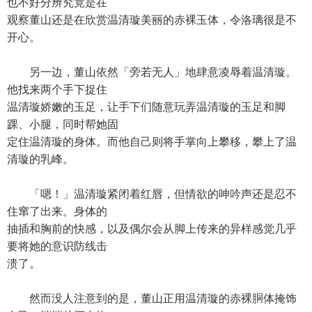
也不好分辨究竟是在
观察董山还是在欣赏温清璇美丽的赤裸玉体，令洛璃很是不
开心。
另一边，董山依然「旁若无人」地肆意凌辱着温清璇。
他找来两个手下捉住
温清璇娇嫩的玉足，让手下们随意玩弄温清璇的玉足和脚
踝、小腿，同时帮她固
定住温清璇的身体。而他自己则将手掌向上攀移，攀上了温
清璇的乳峰。
「嗯！」温清璇紧闭着红唇，但情欲的呻吟声还是忍不
住窜了出来。身体的
抽插和胸前的快感，以及偶尔会从脚上传来的异样感觉几乎
要将她的意识防线击
溃了。
然而没人注意到的是，董山正用温清璇的赤裸胴体掩饰