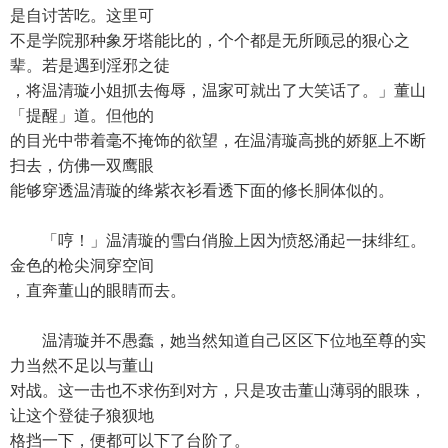
是自讨苦吃。这里可
不是学院那种象牙塔能比的，个个都是无所顾忌的狠心之
辈。若是遇到淫邪之徒
，将温清璇小姐抓去侮辱，温家可就出了大笑话了。」董山
「提醒」道。但他的
的目光中带着毫不掩饰的欲望，在温清璇高挑的娇躯上不断
扫去，仿佛一双鹰眼
能够穿透温清璇的绛紫衣衫看透下面的修长胴体似的。
「哼！」温清璇的雪白俏脸上因为愤怒涌起一抹绯红。
金色的枪尖洞穿空间
，直奔董山的眼睛而去。
温清璇并不愚蠢，她当然知道自己区区下位地至尊的实
力当然不足以与董山
对战。这一击也不求伤到对方，只是攻击董山薄弱的眼珠，
让这个登徒子狼狈地
格挡一下，便都可以下了台阶了。