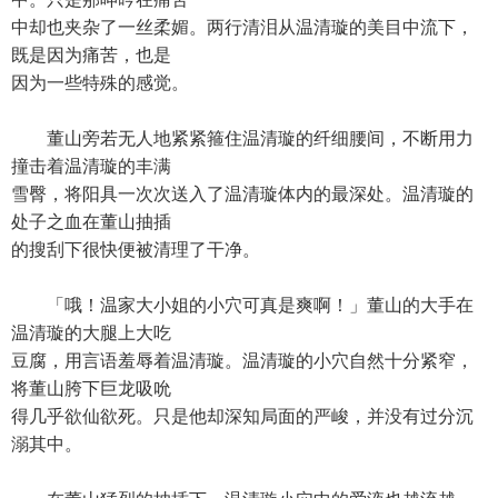
中却也夹杂了一丝柔媚。两行清泪从温清璇的美目中流下，
既是因为痛苦，也是
因为一些特殊的感觉。
董山旁若无人地紧紧箍住温清璇的纤细腰间，不断用力
撞击着温清璇的丰满
雪臀，将阳具一次次送入了温清璇体内的最深处。温清璇的
处子之血在董山抽插
的搜刮下很快便被清理了干净。
「哦！温家大小姐的小穴可真是爽啊！」董山的大手在
温清璇的大腿上大吃
豆腐，用言语羞辱着温清璇。温清璇的小穴自然十分紧窄，
将董山胯下巨龙吸吮
得几乎欲仙欲死。只是他却深知局面的严峻，并没有过分沉
溺其中。