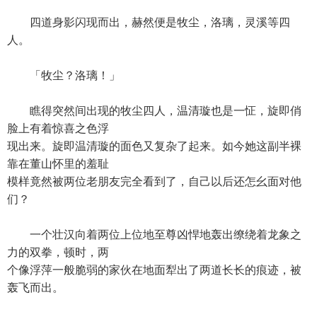
四道身影闪现而出，赫然便是牧尘，洛璃，灵溪等四
人。
「牧尘？洛璃！」
瞧得突然间出现的牧尘四人，温清璇也是一怔，旋即俏
脸上有着惊喜之色浮
现出来。旋即温清璇的面色又复杂了起来。如今她这副半裸
靠在董山怀里的羞耻
模样竟然被两位老朋友完全看到了，自己以后还怎幺面对他
们？
一个壮汉向着两位上位地至尊凶悍地轰出缭绕着龙象之
力的双拳，顿时，两
个像浮萍一般脆弱的家伙在地面犁出了两道长长的痕迹，被
轰飞而出。