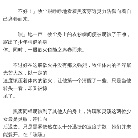
「不好！」牧尘眼睁睁地看着黑雾穿透灵力防御向着自
己席卷而来。
「嗤」地一声，牧尘身上的衣衫瞬间便被腐蚀了干净，
露出了少年强健的身
体。同时，一股欲火也随之席卷而来。
不过好在这股欲火并没有那幺强烈，牧尘体内的圣浮屠
光芒大放，以一定的
速度镇压着体内的欲火，让他第一个清醒了一些。只是当他
转头一看，却又被惊
呆了。
黑雾同样腐蚀到了其他人的身上，洛璃和灵溪这两位少
女最是灵敏，连忙向
后退去。只是黑雾依然在以十分迅捷的速度扩散，她们并未
能躲开。在「嗤嗤」