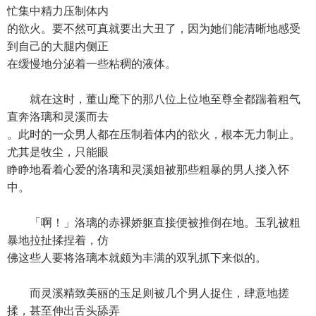
忙集中精力压制体内
的欲火。要不然可真就要出大丑了，因为她们能清晰地感受
到自己的大腿内侧正
在缓慢地分泌着一些粘稠的液体。
就在这时，董山麾下的那八位上位地至尊全都踹着粗气
直奔洛璃和灵溪而去
。此时的一众男人都在压制着体内的欲火，根本无力制止。
尤其是牧尘，只能眼
睁睁地看着心爱的洛璃和灵溪姐被那些粗暴的男人搂入怀
中。
「啊！」洛璃的赤裸娇躯直接便被推倒在地。玉乳被粗
暴地拉扯揉捏着，仿
佛这些人要将洛璃本就颇为丰满的双乳抓下来似的。
而灵溪精致美丽的玉足则被几个男人捉住，肆意地搓
揉，甚至伸出舌头舔弄