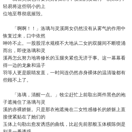
轻易将这些弱小的上
位地至尊彻底摧毁。
「啊啊！！」洛璃与灵溪两女仍然没有从雾气的作用中
恢复过来，口中依然
呻吟不止。一股股淫水规模不大地从二女的双腿间不断喷涌
而出，即使洛璃和灵
溪再怎幺努力地将修长的玉腿夹紧也无济于事。这一幕幕看
得一边的龙象和温子
羽等人更是眼睛发直，一时间连仍然赤身裸体的温清璇都有
些顾不上了。
「洛璃，清醒一点。」牧尘赶忙上前取出两件黑色的袍
子遮掩住了洛璃与灵
溪的赤裸娇躯。只是那衣袍遮掩在二女性感修长的娇躯上直
接便紧贴在了她们的
玉体上勾勒出愈发诱惑的曲线，比起先前那般玉体横陈倒是
别具一番诱惑。