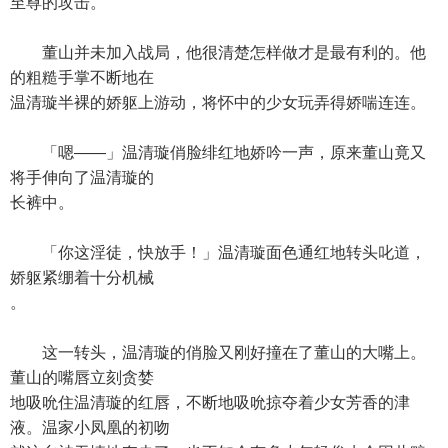
至尊的攻击。
董山并未加入战局，他很清楚怎样做才是最有利的。他
的粗糙手掌不断地在
温清璇半裸的娇躯上游动，将怀中的少女玩弄得娇喘连连。
「嗯——」温清璇俏脸绯红地娇吟一声，原来董山竟又
将手伸向了温清璇的
长裤中。
「你这淫徒，快放手！」温清璇面色通红地转头叱道，
娇躯紧绷着十分机械
。
这一转头，温清璇的俏脸又刚好撞在了董山的大嘴上。
董山的嘴唇立刻贪婪
地吸吮住温清璇的红唇，不断地吸吮掠夺着少女芳香的津
液。温家小凤凰的初吻