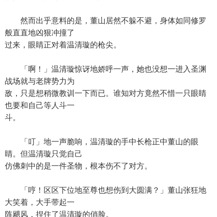
然而出乎意料的是，董山居然不躲不避，身体如同修罗
般直直地凶狠冲撞了
过来，眼睛正对着温清璇的枪尖。
「啊！」温清璇惊讶地娇呼一声，她也没想一进入圣渊
战场就与老牌势力为
敌，只是想稍微教训一下而已。谁知对方竟然不惜一只眼睛
也要和自己等人斗一
斗。
「叮」地一声脆响，温清璇的手中长枪正中董山的眼
睛。但温清璇只觉自己
仿佛刺中的是一件圣物，根本伤不了对方。
「哼！区区下位地至尊也想伤到大圆满？」董山张狂地
大笑着，大手带起一
阵飓风，捏住了温清璇的俏脸。