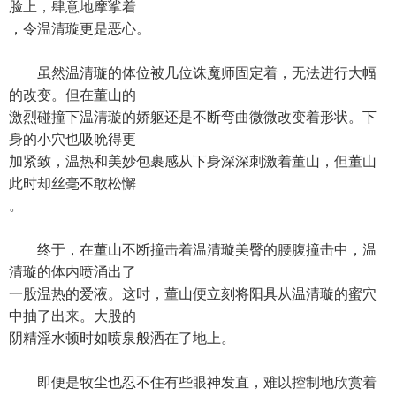
脸上，肆意地摩挲着
，令温清璇更是恶心。
虽然温清璇的体位被几位诛魔师固定着，无法进行大幅
的改变。但在董山的
激烈碰撞下温清璇的娇躯还是不断弯曲微微改变着形状。下
身的小穴也吸吮得更
加紧致，温热和美妙包裹感从下身深深刺激着董山，但董山
此时却丝毫不敢松懈
。
终于，在董山不断撞击着温清璇美臀的腰腹撞击中，温
清璇的体内喷涌出了
一股温热的爱液。这时，董山便立刻将阳具从温清璇的蜜穴
中抽了出来。大股的
阴精淫水顿时如喷泉般洒在了地上。
即便是牧尘也忍不住有些眼神发直，难以控制地欣赏着