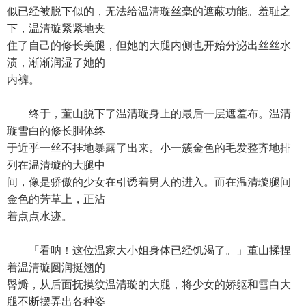
似已经被脱下似的，无法给温清璇丝毫的遮蔽功能。羞耻之
下，温清璇紧紧地夹
住了自己的修长美腿，但她的大腿内侧也开始分泌出丝丝水
渍，渐渐润湿了她的
内裤。
终于，董山脱下了温清璇身上的最后一层遮羞布。温清
璇雪白的修长胴体终
于近乎一丝不挂地暴露了出来。小一簇金色的毛发整齐地排
列在温清璇的大腿中
间，像是骄傲的少女在引诱着男人的进入。而在温清璇腿间
金色的芳草上，正沾
着点点水迹。
「看呐！这位温家大小姐身体已经饥渴了。」董山揉捏
着温清璇圆润挺翘的
臀瓣，从后面抚摸纹温清璇的大腿，将少女的娇躯和雪白大
腿不断摆弄出各种姿