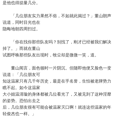
是他也得掂量几分。
「几位朋友实力果然不俗，不如就此揭过？」董山朗声
说道，同时目光也在
隐晦地朝四周扫过。
「你在找你那些队友吗？别找了，刚才已经被我们解决
掉了。」而就在董山
试图呼唤那些队友出现时，牧尘却是微微一笑，道。
董山闻言，面色顿时一片阴沉。但随即他便又脸色一变
说道：「几位朋友可
知这温家只有几千年历史，最是在乎名誉，生怕被老牌势力
瞧不起。如今这温家
大小姐温清璇的身体都被几位看光了，又被见到了这种淫靡
的姿势。恐怕出去之
后，几位朋友很有可能会被温家灭口啊！就连这些温家的年
轻俊杰也一样。」