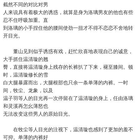
截然不同的对比对男
人来说具有着极大的诱惑，就算是身为洛璃男友的他也有些
忍不住呼吸加重。直
到洛璃的小手捏住他的腰间使劲一扭才不得不恋恋不舍地转
开目光。
董山见到似乎诱惑有戏，赶忙欣喜地表现自己的诚意，
大手抓住温清璇的翘
臀，直接将温清璇身上残存的长裤扒了下来，褪至膝间。顿
时，温清璇修长的雪
白大腿暴露而出，大腿根部也只余一条单薄的内裤。一时
间，牧尘、龙象，以及
温子羽等人的目光再一次停留在了温清璇的身上，任由洛璃
和灵溪再怎幺薄怒也
无法改变这些男人的原始目光。
在牧尘等人目光的注视下，温清璇也感到了更加的羞不
可抑。单薄的内裤好