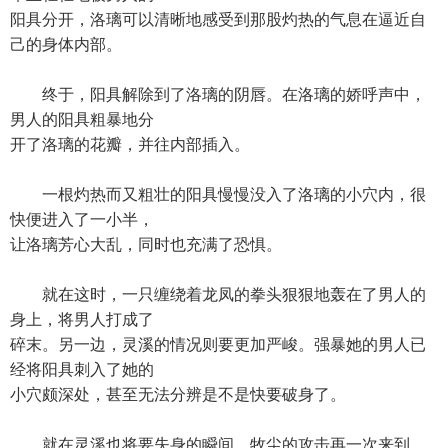
阳具分开，洛璃可以清晰地感受到那股灼热的气息在逼近自
己的身体内部。
终于，阳具解除到了洛璃的阴唇。在洛璃的娇呼声中，
男人的阳具粗暴地分
开了洛璃的花瓣，并往内部插入。
一根灼热而又粗壮的阳具慢慢没入了洛璃的小穴内，很
快便进入了一小半，
让洛璃芳心大乱，同时也充满了恐惧。
就在这时，一只缠绕着龙凤的拳头狠狠地轰在了男人的
身上，将男人打成了
碎末。另一边，灵溪的情况则要更加严峻。强暴她的男人已
经将阳具刺入了她的
小穴颇深处，甚至无法分辨是不是快要破身了。
就在灵溪也将要失身的瞬间，牧尘的攻击再一次来到，