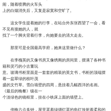
闹，随着喷腾的火车头
上的白烟消失后，又复是寂寞和空旷了。
这女学生提着她的行李，在站台外东张西望了一会，看
不见有接她的人，就
找了一个脚夫背着行李，向她要去的清大走去。
那里可是全国最高学府，她来这里做什么？
在李槐英的又像书房又像绣阁的房间里，摆满了各种书
籍和灵巧的小古董玩
意。玻璃书柜里面是一套套的精装的英文书，书柜的顶端摆
着一盆翠绿的枝叶茂
盛的文竹草。雪白墙壁的四周，悬挂着几幅西洋的名画。
《最后的晚餐》镶在一
个淡绿色的镜框里，挂在小铁床上面的墙壁上。
傍晚六点多钟，屋里罩着绿绸灯罩的电灯放射着柔和的