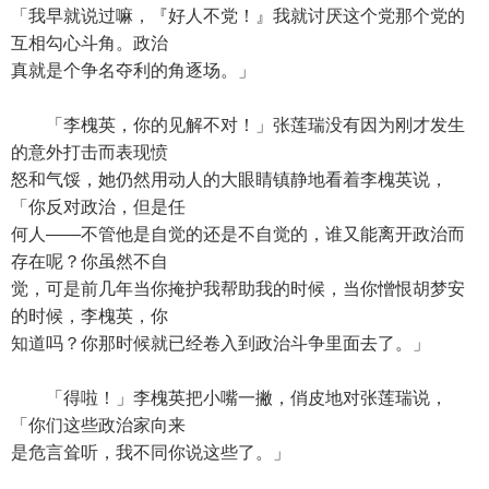
「我早就说过嘛，『好人不党！』我就讨厌这个党那个党的
互相勾心斗角。政治
真就是个争名夺利的角逐场。」
「李槐英，你的见解不对！」张莲瑞没有因为刚才发生
的意外打击而表现愤
怒和气馁，她仍然用动人的大眼睛镇静地看着李槐英说，
「你反对政治，但是任
何人——不管他是自觉的还是不自觉的，谁又能离开政治而
存在呢？你虽然不自
觉，可是前几年当你掩护我帮助我的时候，当你憎恨胡梦安
的时候，李槐英，你
知道吗？你那时候就已经卷入到政治斗争里面去了。」
「得啦！」李槐英把小嘴一撇，俏皮地对张莲瑞说，
「你们这些政治家向来
是危言耸听，我不同你说这些了。」