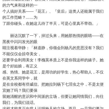
的力气来和这样的一
个人搞好关系——『花王』、『皇后』这类人还能属于我们
的工作范畴？……为
了跟你碰头，在她这儿待了半天，可是心里真不带劲。」
丽达沉默了一下，掉过头来，用她那热情的眼睛——在
黑夜中闪闪发光的眼
睛注视着华静：「林道静，你领会到杨凡的意思没有？我们
不能仅仅会掠夺美女，
还要学会利用美女！李槐英本质上不是你我这样的婊子。她
是个好姑娘，有正义
感、热情。她是花王，是用功的好学生，热心帮助人，不仅
在英文系同学中，就
是在全校都有些威信。把她拉到杨下七淫虫之中，不是太便
宜她了吗？我们要保
留她清醒的意识和中间派的立场，但要让她同情我们，向往
我们，为我们说话。
这样才能真正向世人证明杨凡的立场。而且，一旦我们要与