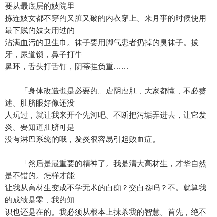
要从最底层的妓院里
拣连妓女都不穿的又脏又破的内衣穿上。来月事的时候使用
最下贱的妓女用过的
沾满血污的卫生巾。袜子要用脚气患者扔掉的臭袜子。拔
牙，尿道锁，鼻子打牛
鼻环，舌头打舌钉，阴蒂挂负重……
「身体改造也是必要的。虐阴虐肛，大家都懂，不必赘
述。肚脐眼好像还没
人玩过，就让我来开个先河吧。不断把污垢弄进去，让它发
炎。要知道肚脐可是
没有淋巴系统的哦，发炎很容易引起败血症。
「然后是最重要的精神了。我是清大高材生，才华自然
是不错的。怎样才能
让我从高材生变成不学无术的白痴？交白卷吗？不。就算我
的成绩是零，我的知
识也还是在的。我必须从根本上抹杀我的智慧。首先，绝不