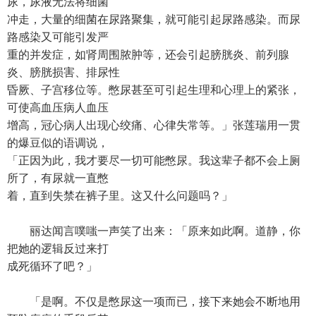
尿，尿液无法将细菌
冲走，大量的细菌在尿路聚集，就可能引起尿路感染。而尿
路感染又可能引发严
重的并发症，如肾周围脓肿等，还会引起膀胱炎、前列腺
炎、膀胱损害、排尿性
昏厥、子宫移位等。憋尿甚至可引起生理和心理上的紧张，
可使高血压病人血压
增高，冠心病人出现心绞痛、心律失常等。」张莲瑞用一贯
的爆豆似的语调说，
「正因为此，我才要尽一切可能憋尿。我这辈子都不会上厕
所了，有尿就一直憋
着，直到失禁在裤子里。这又什么问题吗？」
丽达闻言噗嗤一声笑了出来：「原来如此啊。道静，你
把她的逻辑反过来打
成死循环了吧？」
「是啊。不仅是憋尿这一项而已，接下来她会不断地用