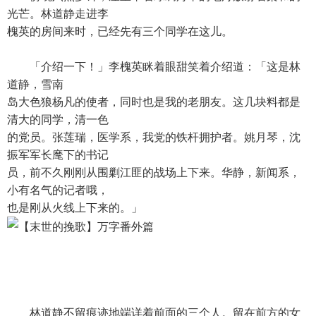
光芒。林道静走进李
槐英的房间来时，已经先有三个同学在这儿。
「介绍一下！」李槐英眯着眼甜笑着介绍道：「这是林
道静，雪南
岛大色狼杨凡的使者，同时也是我的老朋友。这几块料都是
清大的同学，清一色
的党员。张莲瑞，医学系，我党的铁杆拥护者。姚月琴，沈
振军军长麾下的书记
员，前不久刚刚从围剿江匪的战场上下来。华静，新闻系，
小有名气的记者哦，
也是刚从火线上下来的。」
林道静不留痕迹地端详着前面的三个人。留在前方的女