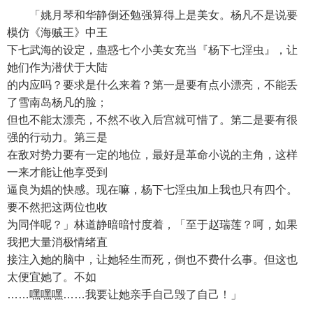
「姚月琴和华静倒还勉强算得上是美女。杨凡不是说要
模仿《海贼王》中王
下七武海的设定，蛊惑七个小美女充当『杨下七淫虫』，让
她们作为潜伏于大陆
的内应吗？要求是什么来着？第一是要有点小漂亮，不能丢
了雪南岛杨凡的脸；
但也不能太漂亮，不然不收入后宫就可惜了。第二是要有很
强的行动力。第三是
在敌对势力要有一定的地位，最好是革命小说的主角，这样
一来才能让他享受到
逼良为娼的快感。现在嘛，杨下七淫虫加上我也只有四个。
要不然把这两位也收
为同伴呢？」林道静暗暗忖度着，「至于赵瑞莲？呵，如果
我把大量消极情绪直
接注入她的脑中，让她轻生而死，倒也不费什么事。但这也
太便宜她了。不如
……嘿嘿嘿……我要让她亲手自己毁了自己！」