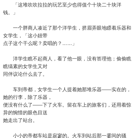
「这堆吹吹拉拉的玩艺至少也得值个十块二十块洋
钱。」
一个胖商人凑近了那个洋学生，挤眉弄眼地瞟着乐器和
女学生，「这小妞带
点子这个干么呢？卖唱的？……」
洋学生瞧不起商人，看了他一眼，没有答理他；偷偷瞧
瞧缟素的女学生又对
同伴议论什么去了。
车到帝都，女学生一个人提着她那堆乐器——实在的，
她的行李，除了乐器，
便没有什么了——下了火车。留在车上的旅客们，还用着惊
异的惋惜的眼色目送
她走出了站台。
小小的帝都车站是寂寥的。火车到站后那一霎间的骚