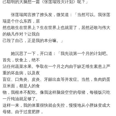
己聪明的大脑想一篇《张莲瑞毁灭计划》呢？」
张莲瑞闻言撩了撩头发，微笑道：「当然可以。我张莲
瑞是个什么东西，居
然也敢生在世界上？生在世界上也就罢了，居然还敢与伟大
的杨凡作对？让我自
己毁了自己，正是我的本分嘛。」
她沉思了一下，开口道：「我先说第一个月的计划吧。
首先，饮食上，绝不
沾任何蔬菜水果。争取在一个月之内由于缺乏维生素患上严
重的坏血病，以及夜
盲症、口角炎、皮炎、牙龈出血等并发症。当然，鱼肉奶蛋
豆米面，都是人的食
物，我根本不配吃。像我这样脑袋空空的母猪，每顿饭只吃
一斤纯油就足够了。
这样一来，我的体重很快就会失控，慢慢地从小胖妹变成大
母猪。由于过度肥胖，