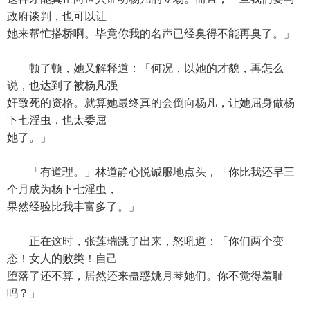
政府谈判，也可以让
她来帮忙搭桥啊。毕竟你我的名声已经臭得不能再臭了。」
顿了顿，她又解释道：「何况，以她的才貌，再怎么
说，也达到了被杨凡强
奸致死的资格。就算她最终真的会倒向杨凡，让她屈身做杨
下七淫虫，也太委屈
她了。」
「有道理。」林道静心悦诚服地点头，「你比我还早三
个月成为杨下七淫虫，
果然经验比我丰富多了。」
正在这时，张莲瑞跳了出来，怒吼道：「你们两个变
态！女人的败类！自己
堕落了还不算，居然还来蛊惑姚月琴她们。你不觉得羞耻
吗？」