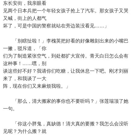
东长安街，我亲眼看
见两个日本兵把一个年轻女孩子抢上了汽车。那女孩子又哭
又喊，街上的人都气
坏了，可是中国的警察就站在旁边装没看见……」
「别瞎扯啦！」李槐英把好看的好像雕刻出来的小嘴巴
一撇，驳斥道，「你
们为了制造紧张空气，到处都扩大宣传。青天白日怎么会有
这种事！……嘿，别
谈这些好不好？我请你们吃糖，让我休息一下吧。刚才刘丽
来了，和我谈了一大
阵，现在你们又来麻烦我啦。」
「那么，清大搬家的事你也不要听吗？」张莲瑞顶了她
一句。
「你这小胖鬼，真缺德！清大真的要搬？我怎么会没听
见呢？为什么搬？就