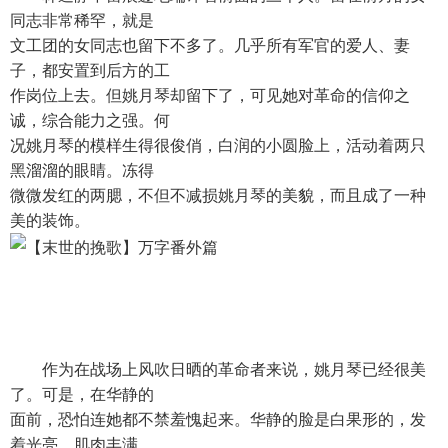
同志非常稀罕，就是
文工团的女同志也留下不多了。几乎所有军官的爱人、妻
子，都安置到后方的工
作岗位上去。但姚月琴却留下了，可见她对革命的信仰之
诚，综合能力之强。何
况姚月琴的模样生得很俊俏，白润的小圆脸上，活动着两只
黑溜溜的眼睛。冻得
微微发红的两腮，不但不减损姚月琴的美貌，而且成了一种
美的装饰。
作为在战场上风吹日晒的革命者来说，姚月琴已经很美
了。可是，在华静的
面前，恐怕连她都不禁羞愧起来。华静的脸是白果形的，发
着光亮，肌肉丰满、