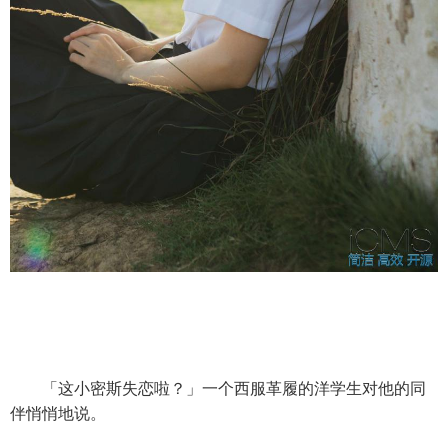
「这小密斯失恋啦？」一个西服革履的洋学生对他的同
伴悄悄地说。