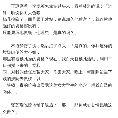
正琢磨着，李槐英忽然转过头来，看着林道静说：「道
静，听说你向大色狼
杨凡投降了，而且限于才貌，别说加入他后宫了，就连挨他
强奸的资格都没有，
只能屈辱地做杨下七淫虫，是真的吗？」
林道静愣了愣，然后点了点头：「是真的。像我这样的
垃圾肉便器大小姐，
哪里有被杨凡操的资格？现在，我白天替杨凡活动，利用平
日积攒下来的、党和
同志对我的信任欺骗大家，伤害大家。晚上，就跑到最最下
贱的妓院去做妓，以
一块钱一夜的价格出卖我这美女大学生的小穴，糟践自己的
肉体。」
张莲瑞吃惊地皱了皱眉：「那……那你就心甘情愿地这
么做？」