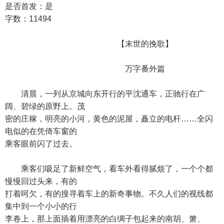
是否首发：是
字数：11494
【末世的挽歌】
万字番外篇
清晨，一列从京城向东开行的平沈通车，正驰行在广
阔、碧绿的原野上。茂
密的庄稼，明亮的小河，黄色的泥屋，矗立的电杆……全闪
电似的在凭倚车窗的
乘客眼前闪了过去。
乘客们吸足了新鲜空气，看车外看得腻烦了，一个个都
慢慢回过头来，有的
打着呵欠，有的搜寻着车上的新奇事物。不久人们的视线都
集中到一个小小的行
李卷上，那上面插着用漂亮的白绸子包起来的南胡、箫、