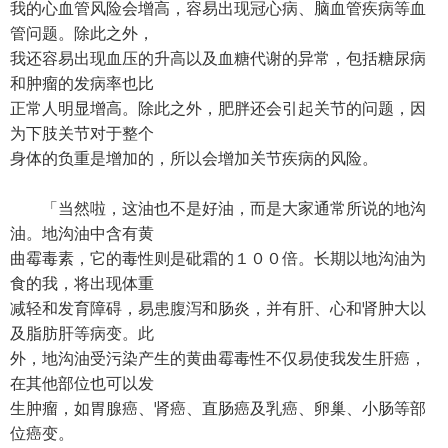
我的心血管风险会增高，容易出现冠心病、脑血管疾病等血
管问题。除此之外，
我还容易出现血压的升高以及血糖代谢的异常，包括糖尿病
和肿瘤的发病率也比
正常人明显增高。除此之外，肥胖还会引起关节的问题，因
为下肢关节对于整个
身体的负重是增加的，所以会增加关节疾病的风险。
「当然啦，这油也不是好油，而是大家通常所说的地沟
油。地沟油中含有黄
曲霉毒素，它的毒性则是砒霜的１００倍。长期以地沟油为
食的我，将出现体重
减轻和发育障碍，易患腹泻和肠炎，并有肝、心和肾肿大以
及脂肪肝等病变。此
外，地沟油受污染产生的黄曲霉毒性不仅易使我发生肝癌，
在其他部位也可以发
生肿瘤，如胃腺癌、肾癌、直肠癌及乳癌、卵巢、小肠等部
位癌变。