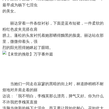
最早成为杨下七淫虫
的美女。
丽达穿着一件条纹衬衫，下面是蓝布短裙，一件柔软的
粉红色皮夹克搭在肩
膀上。蓬松的头发衬托着她那晒得黝黑的脸庞。丽达站在那
里，微微仰着头，强
烈的阳光照得她眯起了眼睛。
当她们一同走在寂寥的黑暗的街上时，林道静稍稍不耐
烦地对并肩走着的丽
达说：「我不明白，李槐英那么漂亮，脾气又好。你为什么
不许我把李槐英直接
洗脑当做新的杨下七淫虫，而又要让我如此耐心、花如此大