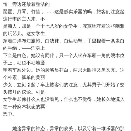
笛，旁边还放着整洁的
琵琶、月琴、竹笙，……这是贩卖乐器的吗，旅客们注意起
这行李的主人来。不
是商人，却是一个十七八岁的女学生，寂寞地守着这些幽雅
的玩艺儿。这女学生
穿着白洋布短旗袍、白线袜、白运动鞋，手里捏着一条素白
的手绢，——浑身上
下全是白色。她没有同伴，只一个人坐在车厢一角的硬木位
子上，动也不动地凝
望着车厢外边。她的脸略显苍白，两只大眼睛又黑又亮。这
个朴素、孤单的美丽
少女，立刻引起了车上旅客们的注意，尤其男子们开始了交
头接耳的议论。可是
女学生却像什么人也没看见，什么也不觉得，她长久地沉入
在一种麻木状态的冥
想中。
她这异常的神态，异常的俊美，以及守着一堆乐器的那