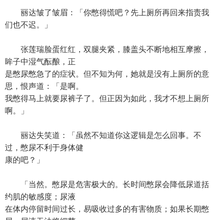
丽达皱了皱眉：「你憋得慌吧？先上厕所再回来指责我
们也不迟。」
张莲瑞脸蛋红红，双腿夹紧，膝盖头不断地相互摩擦，
眸子中湿气酝酿，正
是憋尿憋急了的症状。但不知为何，她就是没有上厕所的意
思，恨声道：「是啊。
我憋得马上就要尿裤子了。但正因为如此，我才不想上厕所
啊。」
丽达失笑道：「虽然不知道你这逻辑是怎么回事。不
过，憋尿不利于身体健
康的吧？」
「当然。憋尿是危害极大的。长时间憋尿会降低尿道括
约肌的敏感度；尿液
在体内停留时间过长，易吸收过多的有害物质；如果长期憋