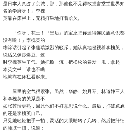
是日本人真占了京城，那，那他也不见得敢损害堂堂世界知
名的学府呀！」李槐
英靠在床栏上，无精打采地打着哈欠。
「你呀，花王！『皇后』的宝座把你迷得连民族意识都
没有啦！」李槐英的
糊涂话引起了张莲瑞激烈的驳斥，她认真地瞪视着李槐英，
说话又像炒爆豆。这
时李槐英生了气。她把脸一沉，把松松的卷发一甩，拿起一
本英文书，谁也不瞧
地就靠在床栏看起来。
屋里的空气很紧张。虽然，华静、姚月琴、林道静三人
和李槐英的关系是不
如张莲瑞更熟，因此他们不好意思说什么。最后，打破尴尬
的还是李槐英自己。
只见她轻轻把手一拍，灵活的大眼睛转了几转，然后把纤细
的腰肢一扭，说道：