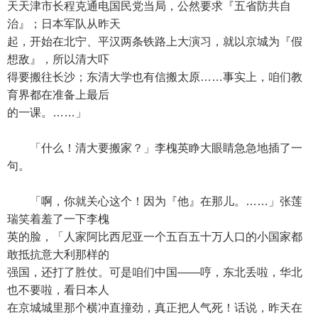
天天津市长程克通电国民党当局，公然要求『五省防共自
治』；日本军队从昨天
起，开始在北宁、平汉两条铁路上大演习，就以京城为『假
想敌』，所以清大吓
得要搬往长沙；东清大学也有信搬太原……事实上，咱们教
育界都在准备上最后
的一课。……」
「什么！清大要搬家？」李槐英睁大眼睛急急地插了一
句。
「啊，你就关心这个！因为『他』在那儿。……」张莲
瑞笑着羞了一下李槐
英的脸，「人家阿比西尼亚一个五百五十万人口的小国家都
敢抵抗意大利那样的
强国，还打了胜仗。可是咱们中国——哼，东北丢啦，华北
也不要啦，看日本人
在京城城里那个横冲直撞劲，真正把人气死！话说，昨天在