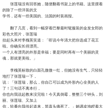
张莲瑞没有回答她，随便翻着书架上的书籍。这里摆着
的除了一些洋装的文
学书，还有一些美国的、法国的时装画报。
翻了几页，看到一幅穿着巴黎最时髦服装的金发女郎的
彩色大照片，张莲瑞
抬起头来对李槐英笑道：「听说今年清大把你选成了花王
啦。你确实长得漂亮。
一个人有漂亮的外形是幸福；要是同时再有一个美丽的灵
魂，那就更美啦。」
李槐英标致的白面孔微微一红，但她没有生气，只轻轻
地打了张莲瑞一下，
说：「张莲瑞，那么，你自己可以成为外形内心全美的人
了！三句话不离本行，
你也向我说起教来没完啦！今天真倒霉，整整三个钟头，刘
丽、张莲瑞、又加上
你，轮番向我传起道来，简直头痛死了。」她调皮地瞪着大