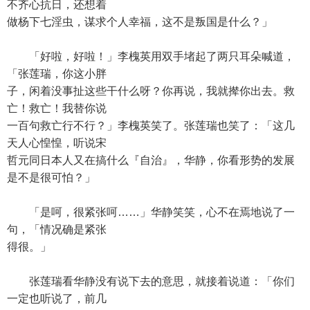
不齐心抗日，还想着
做杨下七淫虫，谋求个人幸福，这不是叛国是什么？」
「好啦，好啦！」李槐英用双手堵起了两只耳朵喊道，
「张莲瑞，你这小胖
子，闲着没事扯这些干什么呀？你再说，我就撵你出去。救
亡！救亡！我替你说
一百句救亡行不行？」李槐英笑了。张莲瑞也笑了：「这几
天人心惶惶，听说宋
哲元同日本人又在搞什么『自治』，华静，你看形势的发展
是不是很可怕？」
「是呵，很紧张呵……」华静笑笑，心不在焉地说了一
句，「情况确是紧张
得很。」
张莲瑞看华静没有说下去的意思，就接着说道：「你们
一定也听说了，前几