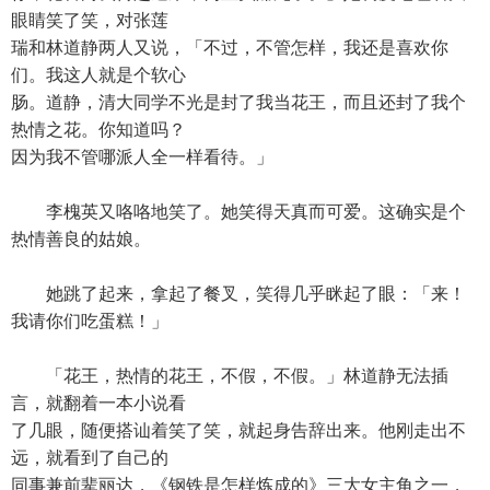
眼睛笑了笑，对张莲
瑞和林道静两人又说，「不过，不管怎样，我还是喜欢你
们。我这人就是个软心
肠。道静，清大同学不光是封了我当花王，而且还封了我个
热情之花。你知道吗？
因为我不管哪派人全一样看待。」
李槐英又咯咯地笑了。她笑得天真而可爱。这确实是个
热情善良的姑娘。
她跳了起来，拿起了餐叉，笑得几乎眯起了眼：「来！
我请你们吃蛋糕！」
「花王，热情的花王，不假，不假。」林道静无法插
言，就翻着一本小说看
了几眼，随便搭讪着笑了笑，就起身告辞出来。他刚走出不
远，就看到了自己的
同事兼前辈丽达，《钢铁是怎样炼成的》三大女主角之一，