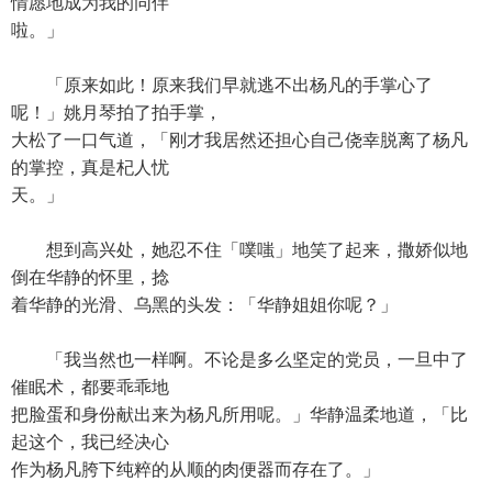
情愿地成为我的同伴
啦。」
「原来如此！原来我们早就逃不出杨凡的手掌心了
呢！」姚月琴拍了拍手掌，
大松了一口气道，「刚才我居然还担心自己侥幸脱离了杨凡
的掌控，真是杞人忧
天。」
想到高兴处，她忍不住「噗嗤」地笑了起来，撒娇似地
倒在华静的怀里，捻
着华静的光滑、乌黑的头发：「华静姐姐你呢？」
「我当然也一样啊。不论是多么坚定的党员，一旦中了
催眠术，都要乖乖地
把脸蛋和身份献出来为杨凡所用呢。」华静温柔地道，「比
起这个，我已经决心
作为杨凡胯下纯粹的从顺的肉便器而存在了。」