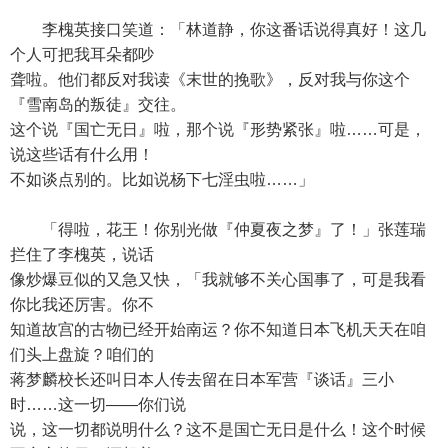
李槐英接口笑道：「林道静，你这番话说得真好！这几
个人可把我耳朵都吵
聋啦。他们都反对我读《末世的挽歌》，反对我与你这个
『雪南岛的叛徒』交往。
这个说『国亡无日』啦，那个说『形势紧张』啦……可是，
说这些话有什么用！
不如谈点别的。比如说杨下七淫虫啦……」
「得啦，花王！你别光做『仲夏夜之梦』了！」张莲瑞
拦住了李槐英，说话
像炒爆豆似的又急又快，「我就够不关心国事了，可是我看
你比我还厉害。你不
知道故宫的古物已经开始南运？你不知道日本飞机天天在咱
们头上盘旋？咱们的
蒋梦麟校长还叫日本人传去留在日本军营『谈话』三小
时……这一切——你们说
说，这一切都说明什么？这不是国亡无日是什么！这个时候